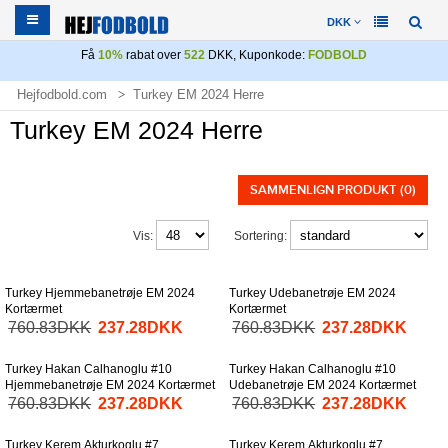
DKK
Få
10%
rabat over
522
DKK, Kuponkode:
FODBOLD
Hejfodbold.com
Turkey EM 2024 Herre
Turkey EM 2024 Herre
SAMMENLIGN PRODUKT (0)
Vis:
Sortering:
Turkey Hjemmebanetrøje EM 2024
Turkey Udebanetrøje EM 2024
Kortærmet
Kortærmet
760.83DKK
237.28DKK
760.83DKK
237.28DKK
Turkey Hakan Calhanoglu #10
Turkey Hakan Calhanoglu #10
Hjemmebanetrøje EM 2024 Kortærmet
Udebanetrøje EM 2024 Kortærmet
760.83DKK
237.28DKK
760.83DKK
237.28DKK
Turkey Kerem Akturkoglu #7
Turkey Kerem Akturkoglu #7