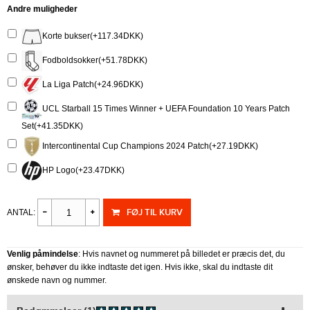
Andre muligheder
Korte bukser(+117.34DKK)
Fodboldsokker(+51.78DKK)
La Liga Patch(+24.96DKK)
UCL Starball 15 Times Winner + UEFA Foundation 10 Years Patch
Set(+41.35DKK)
Intercontinental Cup Champions 2024 Patch(+27.19DKK)
HP Logo(+23.47DKK)
FØJ TIL KURV
ANTAL:
Venlig påmindelse
: Hvis navnet og nummeret på billedet er præcis det, du
ønsker, behøver du ikke indtaste det igen. Hvis ikke, skal du indtaste dit
ønskede navn og nummer.