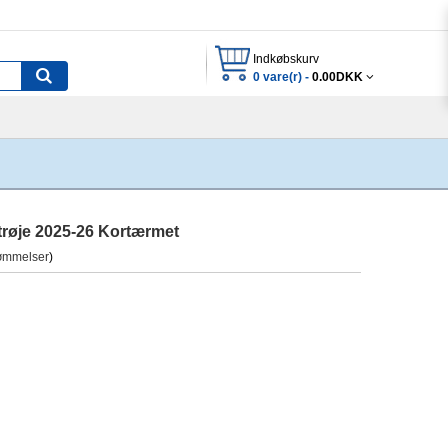
Indkøbskurv
0 vare(r) -
0.00DKK
røje 2025-26 Kortærmet
ømmelser
)