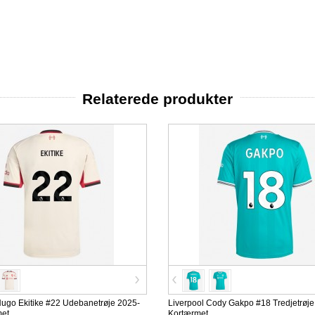
Relaterede produkter
Hugo Ekitike #22 Udebanetrøje 2025-
Liverpool Cody Gakpo #18 Tredjetrøj
met
Kortærmet