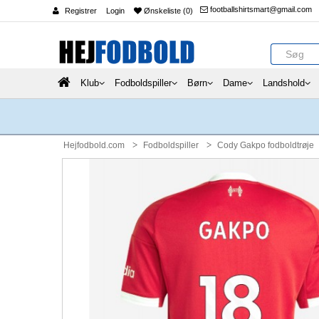
footballshirtsmart@gmail.com
Registrer
Login
Ønskeliste (0)
Klub
Fodboldspiller
Børn
Dame
Landshold
Hejfodbold.com
Fodboldspiller
Cody Gakpo fodboldtrøje