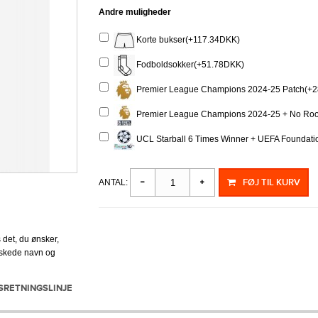
Andre muligheder
Korte bukser(+117.34DKK)
Fodboldsokker(+51.78DKK)
Premier League Champions 2024-25 Patch(+
Premier League Champions 2024-25 + No Roo
UCL Starball 6 Times Winner + UEFA Foundati
FØJ TIL KURV
ANTAL:
 det, du ønsker,
ønskede navn og
SRETNINGSLINJE