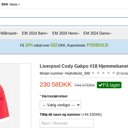
DKK
Valuta
Målmand
EM 2024 Børn
EM 2024 Herre
EM 2024 Dame
10%
522
FODBOLD
Få
rabat over
DKK, Kuponkode:
Liverpool Cody Gakpo #18 Hjemmebanet
Model nummer: Hejfodbold_388
(
0 bed
230.58DKK
På lager
744.07DKK
Herrestørrelser
Tilføj dit navn og nummer
(+44.33DKK)