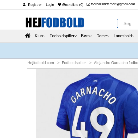
footballshirtsmart@gmail.com
Registrer
Login
Ønskeliste (0)
Klub
Fodboldspiller
Børn
Dame
Landshold
Hejfodbold.com
Fodboldspiller
Alejandro Garnacho fodbo