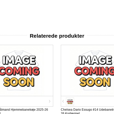
Relaterede produkter
ålmand Hjemmebanetrøje 2025-26
Chelsea Dario Essugo #14 Udebanetr
t
26 Kortærmet