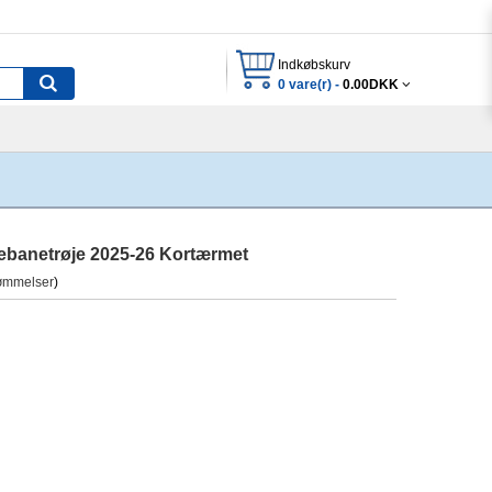
Indkøbskurv
0 vare(r) -
0.00DKK
ebanetrøje 2025-26 Kortærmet
ømmelser
)