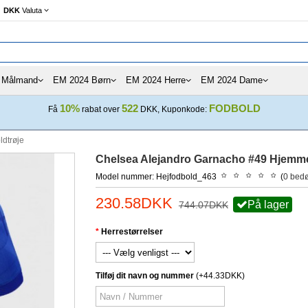
DKK
Valuta
Målmand
EM 2024 Børn
EM 2024 Herre
EM 2024 Dame
10%
522
FODBOLD
Få
rabat over
DKK, Kuponkode:
ldtrøje
Chelsea Alejandro Garnacho #49 Hjemm
Model nummer: Hejfodbold_463
(
0 bed
230.58DKK
På lager
744.07DKK
Herrestørrelser
Tilføj dit navn og nummer
(+44.33DKK)