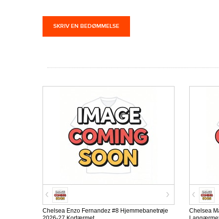
SKRIV EN BEDØMMELSE
Chelsea Enzo Fernandez #8 Hjemmebanetrøje
Chelsea M
2026-27 Kortærmet
Langærme