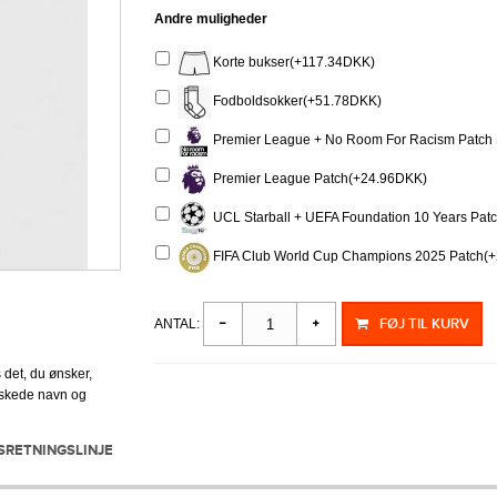
Andre muligheder
Korte bukser(+117.34DKK)
Fodboldsokker(+51.78DKK)
Premier League + No Room For Racism Patch
Premier League Patch(+24.96DKK)
UCL Starball + UEFA Foundation 10 Years Pat
FIFA Club World Cup Champions 2025 Patch(
FØJ TIL KURV
ANTAL:
 det, du ønsker,
ønskede navn og
SRETNINGSLINJE